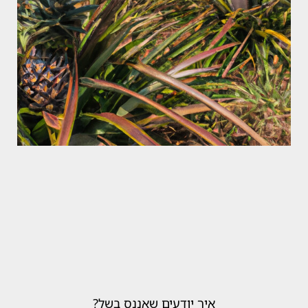
איך יודעים שאננס בשל?