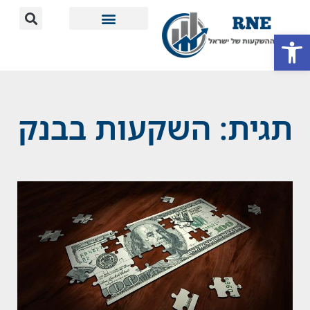
פתח סרגל נגישות
מידע חשוב
תגית: השקעות בבנק