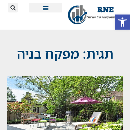
פתח סרגל נגישות
מידע חשוב
תגית: מפקח בניה