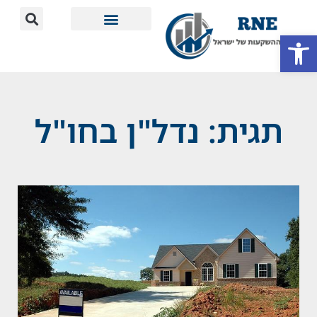
פתח סרגל נגישות
מידע חשוב
תגית: נדל"ן בחו"ל